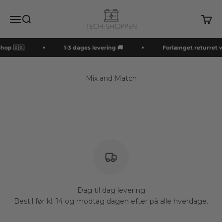
Spring til indhold
Tech-shoppen.dk
Åbn navigationsmenu
Åbn søgefunktion
Åbn i
hop 🇩🇰
1-3 dages levering 🚚
Forlænget returret v
Mix and Match
Dag til dag levering
Bestil før kl. 14 og modtag dagen efter på alle hverdage.