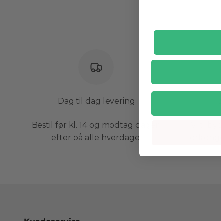
Dag til dag levering
Bestil før kl. 14 og modtag dagen
Vi tilb
efter på alle hverdage.
forlænge