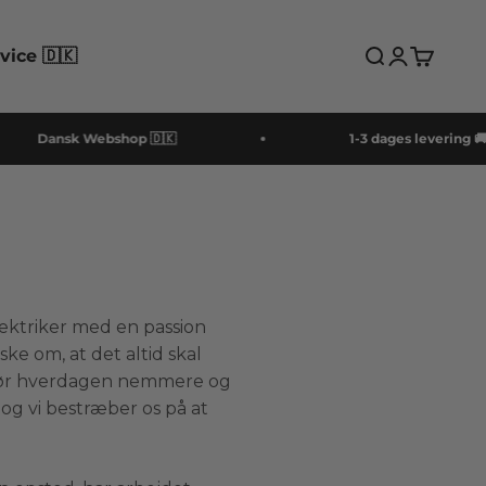
ice 🇩🇰
Åbn søgefunk
Åbn kontos
Åbn ind
Dansk Webshop 🇩🇰
1-3 dages levering 🚚
lektriker med en passion
e om, at det altid skal
r gør hverdagen nemmere og
 og vi bestræber os på at