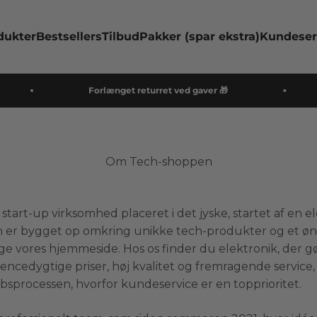
dukter
Bestsellers
Tilbud
Pakker (spar ekstra)
Kundeserv
Forlænget returret ved gaver 🎁
Om Tech-shoppen
tart-up virksomhed placeret i det jyske, startet af en e
 er bygget op omkring unikke tech-produkter og et ønsk
øge vores hjemmeside. Hos os finder du elektronik, de
rencedygtige priser, høj kvalitet og fremragende service,
sprocessen, hvorfor kundeservice er en topprioritet.