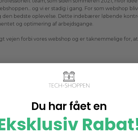
professionelt team, som siden sommeren 2021, hvor idée
shoppen... og vi er stadig i gang. For som webshop blive
 dig den bedste oplevelse. Dette indebærer løbende kont
mentet og optimering af arbejdsgange.
gt vejen forbi vores webshop og er taknemmelige for, at 
Du har fået en
Eksklusiv Rabat