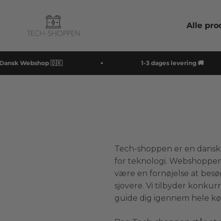
Spring til indhold
Tech-shoppen.dk
Alle pro
ansk Webshop 🇩🇰
1-3 dages levering 🚚
Tech-shoppen er en dansk s
for teknologi. Webshoppen
være en fornøjelse at bes
sjovere. Vi tilbyder konkur
guide dig igennem hele køb