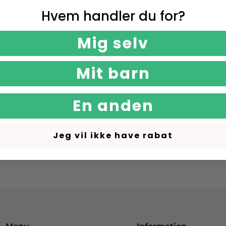
Hvem handler du for?
Mig selv
Mit barn
En anden
30 dages returret
Dansk kundeservice 
yder 30 dages returret,og
Vi kan træffes 365 dage i 
Jeg vil ikke have rabat
t returret, hvis det er en
helligdage.
gave.