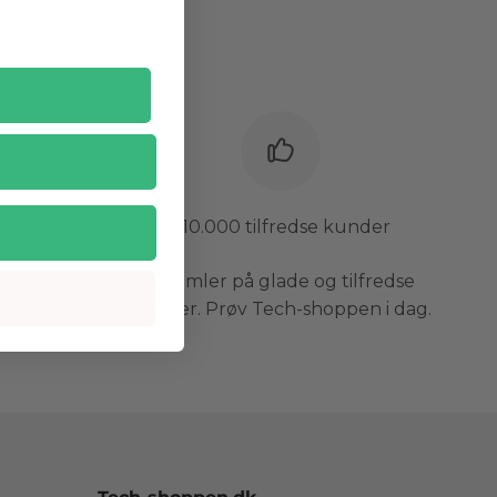
🇩🇰
+10.000 tilfredse kunder
året – også
Vi samler på glade og tilfredse
kunder. Prøv Tech-shoppen i dag.