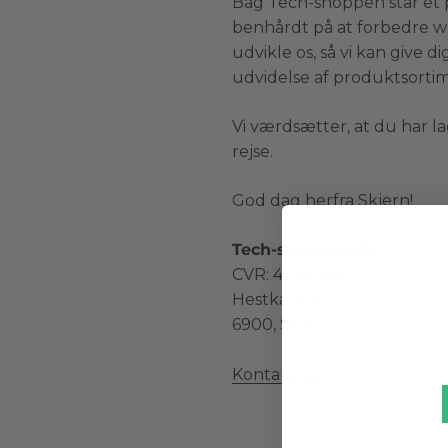
Bag Tech-shoppen står et 
benhårdt på at forbedre web
udvikle os, så vi kan give
udvidelse af produktsorti
Vi værdsætter, at du har la
rejse.
God dag herfra Skjern!
Tech-shoppen.dk
CVR: 42441961
Hestkærvej 9
6900, Skjern
Kontakt os