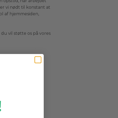
n opstod, har arbejdet
r vi nødt til konstant at
rol af hjemmesiden,
du vil støtte os på vores
!