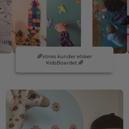
🌈Vores kunder elsker
KidsBoardet 🌈