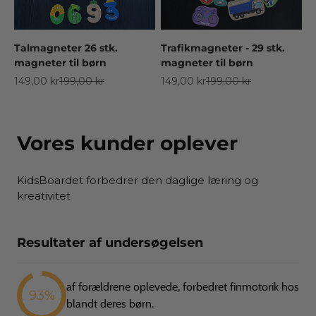
Talmagneter 26 stk.
Trafikmagneter - 29 stk.
magneter til børn
magneter til børn
Salgspris
Normalpris
Salgspris
Normalpris
149,00 kr
199,00 kr
149,00 kr
199,00 kr
Vores kunder oplever
KidsBoardet forbedrer den daglige læring og
kreativitet
Resultater af undersøgelsen
af forældrene oplevede, forbedret finmotorik hos
93%
blandt deres børn.