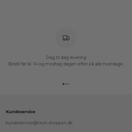
Dag til dag levering
Bestil før kl. 14 og modtag dagen efter på alle hverdage.
Gå til element 1
Gå til element 2
Gå til element 3
Gå til element 4
Kundeservice
kundeservice@tech-shoppen.dk