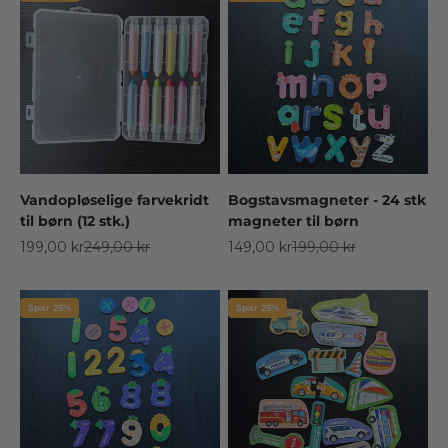
Vandopløselige farvekridt
Bogstavsmagneter - 24 stk
til børn (12 stk.)
magneter til børn
Salgspris
Normalpris
Salgspris
Normalpris
199,00 kr
249,00 kr
149,00 kr
199,00 kr
Spar 25%
Spar 25%