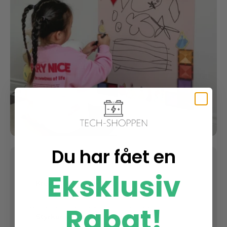
Du har fået en
Eksklusiv
Hvorfor købe KidsBoardet?
🎨
Kreativ leg og læring
– Giv børn mulighed for
at udfolde sig kreativt ved at tegne, skrive og
Rabat!
lave unikke kunstværker med magneter.
🖐️
Styrker motoriske færdigheder
–