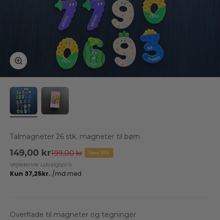
Zoom
Talmagneter 26 stk. magneter til børn
Salgspris
149,00 kr
Normalpris
199,00 kr
Spar 25%
Vejledende udsalgspris
Overflade til magneter og tegninger