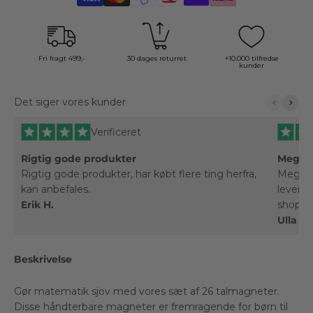
Fri fragt 499,-
30 dages returret
+10.000 tilfredse
kunder
Det siger vores kunder
Verificeret
Rigtig gode produkter
Meget 
Rigtig gode produkter, har købt flere ting herfra,
Meget 
kan anbefales.
leverin
Erik H.
shoppe
Ulla V.
Beskrivelse
Gør matematik sjov med vores sæt af 26 talmagneter.
Disse håndterbare magneter er fremragende for børn til