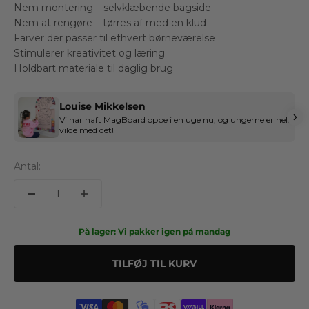
Nem montering – selvklæbende bagside
Nem at rengøre – tørres af med en klud
Farver der passer til ethvert børneværelse
Stimulerer kreativitet og læring
Holdbart materiale til daglig brug
Louise Mikkelsen
Vi har haft MagBoard oppe i en uge nu, og ungerne er helt
vilde med det!
Antal:
På lager: Vi pakker igen på mandag
TILFØJ TIL KURV